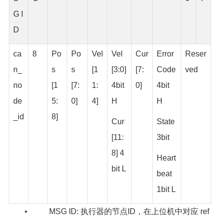
G I
D
ca
8
Po
Po
Vel
Vel
Cur
Error
Reser
n_
s
s
[1
[3:0]
[7:
Code
ved
no
[1
[7:
1:
4bit
0]
4bit
de
5:
0]
4]
H
H
_id
8]
Cur
State
[11:
3bit
8] 4
Heart
bit L
beat
1bit L
• MSG ID: 执行器的节点ID，在上位机中对应 ref