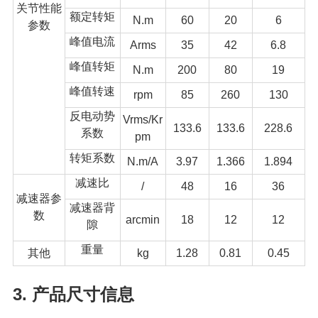
关节性能
额定转矩
N.m
60
20
6
参数
峰值电流
Arms
35
42
6.8
峰值转矩
N.m
200
80
19
峰值转速
rpm
85
260
130
反电动势
Vrms/Kr
133.6
133.6
228.6
系数
pm
转矩系数
N.m/A
3.97
1.366
1.894
减速比
/
48
16
36
减速器参
减速器背
数
arcmin
18
12
12
隙
重量
其他
kg
1.28
0.81
0.45
3. 产品尺寸信息