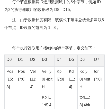
每个节点根据其ID选用数据域中的8个字节，例如 ID
为2的执行器取用的数据段为 D8 - D15。
注：由于数据长度有限，该模式下每条总线最多串联8
个节点，ID设置的范围为 1 - 8 。
每个执行器取用广播帧中的8个字节，定义如下：
D0
D1
D2
D3
D4
D5
D6
D7
Pos
Pos
Vel
Vel [3:
Kp
Kd
Kd[3:
tor
[15:
[7:0]
[11:
0] 4bit
[7:0]
[11:
0] 4bit
[7:0]
8]
4]
H
4]
H
Kp [1
tor[11:
1:8] 4
8] 4bit