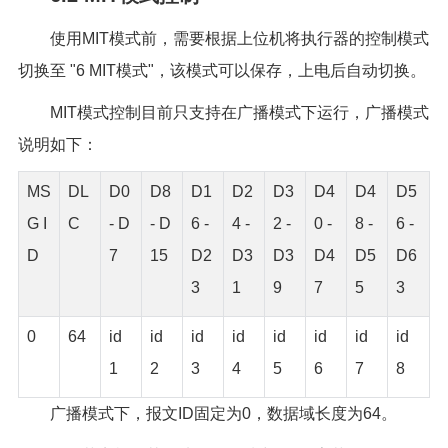
使用MIT模式前，需要根据上位机将执行器的控制模式
切换至 "6 MIT模式"，该模式可以保存，上电后自动切换。
MIT模式控制目前只支持在广播模式下运行，广播模式
说明如下：
MS
DL
D0
D8
D1
D2
D3
D4
D4
D5
G I
C
- D
- D
6 -
4 -
2 -
0 -
8 -
6 -
D
7
15
D2
D3
D3
D4
D5
D6
3
1
9
7
5
3
0
64
id
id
id
id
id
id
id
id
1
2
3
4
5
6
7
8
广播模式下，报文ID固定为0，数据域长度为64。