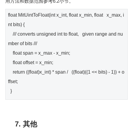
用方法和数据范围参考6.2小节。
float MitUintToFloat(int x_int, float x_min, float x_max, i
nt bits) {
/// converts unsigned int to float, given range and nu
mber of bits ///
float span = x_max - x_min;
float offset = x_min;
return ((float)x_int) * span / ((float)((1 << bits) - 1)) + o
ffset;
}
7. 其他