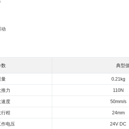
节
驱动
参数
典型
重量
0.21kg
大推力
110N
大速度
50mm/s
大行程
24mm
工作电压
24V DC